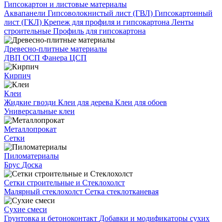
Гипсокартон и листовые материалы
Аквапанели
Гипсоволокнистый лист (ГВЛ)
Гипсокартонный
лист (ГКЛ)
Крепеж для профиля и гипсокартона
Ленты
строительные
Профиль для гипсокартона
Древесно-плитные материалы
ДВП
ОСП
Фанера
ЦСП
Кирпич
Клеи
Жидкие гвозди
Клеи для дерева
Клеи для обоев
Универсальные клеи
Металлопрокат
Сетки
Пиломатериалы
Брус
Доска
Сетки строительные и Стеклохолст
Малярный стеклохолст
Сетка стеклотканевая
Сухие смеси
Грунтовка и бетоноконтакт
Добавки и модификаторы сухих