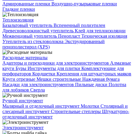
Армированные пленки
Воздушно-пузырьковые пленки
Гладкие пленки
Теплоизоляция
Базальтовый утеплитель
Вспененный полиэтилен
Древесноволокнистый утеплитель
Клей для теплоизоляции
Межвенцовый утеплитель
Пенопласт
Техническая изоляция
Утеплитель из стекловолокна
Экструдированный
пенополистирол (XPS)
Расходные материалы
Адаптеры и переходники для электроинструментов
Алмазные
круги
Буры
Инструменты для плитки
Комплектующие для
перфораторов
Кордщетки
Крепления для штукатурных маяков
Круги отрезные
Мешки строительные
Наждачная бумага
Насадки для электроинструментов
Пильные диски
Полотна
для лобзиков
Сверла
Ручной инструмент
Малярный и отделочный инструмент
Молотки
Столярный и
слесарный инструмент
Строительные степлеры
Штукатурно-
отделочный инструмент
Электроинструмент