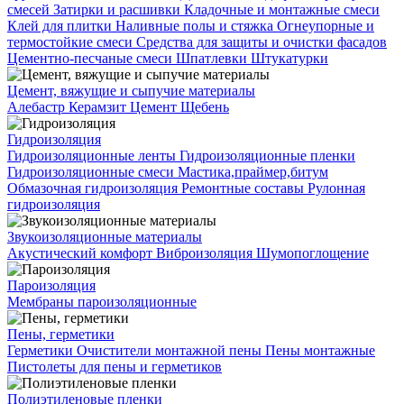
смесей
Затирки и расшивки
Кладочные и монтажные смеси
Клей для плитки
Наливные полы и стяжка
Огнеупорные и
термостойкие смеси
Средства для защиты и очистки фасадов
Цементно-песчаные смеси
Шпатлевки
Штукатурки
Цемент, вяжущие и сыпучие материалы
Алебастр
Керамзит
Цемент
Щебень
Гидроизоляция
Гидроизоляционные ленты
Гидроизоляционные пленки
Гидроизоляционные смеси
Мастика,праймер,битум
Обмазочная гидроизоляция
Ремонтные составы
Рулонная
гидроизоляция
Звукоизоляционные материалы
Акустический комфорт
Виброизоляция
Шумопоглощение
Пароизоляция
Мембраны пароизоляционные
Пены, герметики
Герметики
Очистители монтажной пены
Пены монтажные
Пистолеты для пены и герметиков
Полиэтиленовые пленки