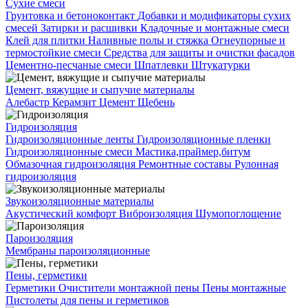
Сухие смеси
Грунтовка и бетоноконтакт
Добавки и модификаторы сухих
смесей
Затирки и расшивки
Кладочные и монтажные смеси
Клей для плитки
Наливные полы и стяжка
Огнеупорные и
термостойкие смеси
Средства для защиты и очистки фасадов
Цементно-песчаные смеси
Шпатлевки
Штукатурки
Цемент, вяжущие и сыпучие материалы
Алебастр
Керамзит
Цемент
Щебень
Гидроизоляция
Гидроизоляционные ленты
Гидроизоляционные пленки
Гидроизоляционные смеси
Мастика,праймер,битум
Обмазочная гидроизоляция
Ремонтные составы
Рулонная
гидроизоляция
Звукоизоляционные материалы
Акустический комфорт
Виброизоляция
Шумопоглощение
Пароизоляция
Мембраны пароизоляционные
Пены, герметики
Герметики
Очистители монтажной пены
Пены монтажные
Пистолеты для пены и герметиков