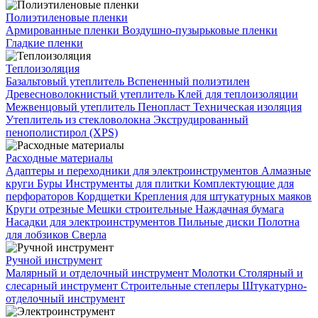
Полиэтиленовые пленки
Армированные пленки
Воздушно-пузырьковые пленки
Гладкие пленки
Теплоизоляция
Базальтовый утеплитель
Вспененный полиэтилен
Древесноволокнистый утеплитель
Клей для теплоизоляции
Межвенцовый утеплитель
Пенопласт
Техническая изоляция
Утеплитель из стекловолокна
Экструдированный
пенополистирол (XPS)
Расходные материалы
Адаптеры и переходники для электроинструментов
Алмазные
круги
Буры
Инструменты для плитки
Комплектующие для
перфораторов
Кордщетки
Крепления для штукатурных маяков
Круги отрезные
Мешки строительные
Наждачная бумага
Насадки для электроинструментов
Пильные диски
Полотна
для лобзиков
Сверла
Ручной инструмент
Малярный и отделочный инструмент
Молотки
Столярный и
слесарный инструмент
Строительные степлеры
Штукатурно-
отделочный инструмент