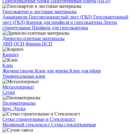
Газосиликатные блоки
Пазогребневые плиты (ПГП)
Гипсокартон и листовые материалы
Аквапанели
Гипсоволокнистый лист (ГВЛ)
Гипсокартонный
лист (ГКЛ)
Крепеж для профиля и гипсокартона
Ленты
строительные
Профиль для гипсокартона
Древесно-плитные материалы
ДВП
ОСП
Фанера
ЦСП
Кирпич
Клеи
Жидкие гвозди
Клеи для дерева
Клеи для обоев
Универсальные клеи
Металлопрокат
Сетки
Пиломатериалы
Брус
Доска
Сетки строительные и Стеклохолст
Малярный стеклохолст
Сетка стеклотканевая