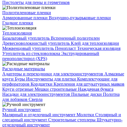
Пистолеты для пены и герметиков
Полиэтиленовые пленки
Армированные пленки
Воздушно-пузырьковые пленки
Гладкие пленки
Теплоизоляция
Базальтовый утеплитель
Вспененный полиэтилен
Древесноволокнистый утеплитель
Клей для теплоизоляции
Межвенцовый утеплитель
Пенопласт
Техническая изоляция
Утеплитель из стекловолокна
Экструдированный
пенополистирол (XPS)
Расходные материалы
Адаптеры и переходники для электроинструментов
Алмазные
круги
Буры
Инструменты для плитки
Комплектующие для
перфораторов
Кордщетки
Крепления для штукатурных маяков
Круги отрезные
Мешки строительные
Наждачная бумага
Насадки для электроинструментов
Пильные диски
Полотна
для лобзиков
Сверла
Ручной инструмент
Малярный и отделочный инструмент
Молотки
Столярный и
слесарный инструмент
Строительные степлеры
Штукатурно-
отделочный инструмент