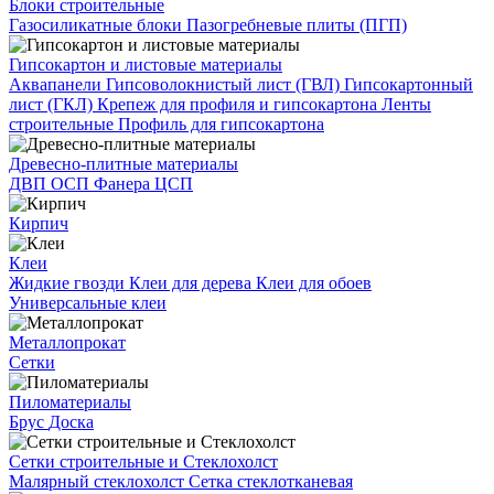
Блоки строительные
Газосиликатные блоки
Пазогребневые плиты (ПГП)
Гипсокартон и листовые материалы
Аквапанели
Гипсоволокнистый лист (ГВЛ)
Гипсокартонный
лист (ГКЛ)
Крепеж для профиля и гипсокартона
Ленты
строительные
Профиль для гипсокартона
Древесно-плитные материалы
ДВП
ОСП
Фанера
ЦСП
Кирпич
Клеи
Жидкие гвозди
Клеи для дерева
Клеи для обоев
Универсальные клеи
Металлопрокат
Сетки
Пиломатериалы
Брус
Доска
Сетки строительные и Стеклохолст
Малярный стеклохолст
Сетка стеклотканевая