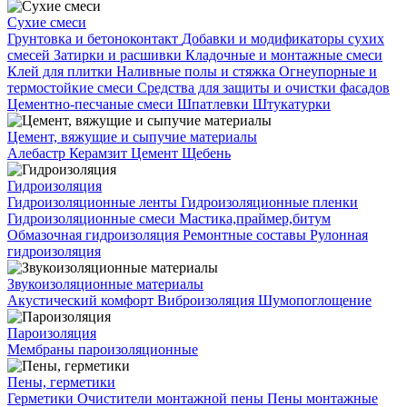
Сухие смеси
Грунтовка и бетоноконтакт
Добавки и модификаторы сухих
смесей
Затирки и расшивки
Кладочные и монтажные смеси
Клей для плитки
Наливные полы и стяжка
Огнеупорные и
термостойкие смеси
Средства для защиты и очистки фасадов
Цементно-песчаные смеси
Шпатлевки
Штукатурки
Цемент, вяжущие и сыпучие материалы
Алебастр
Керамзит
Цемент
Щебень
Гидроизоляция
Гидроизоляционные ленты
Гидроизоляционные пленки
Гидроизоляционные смеси
Мастика,праймер,битум
Обмазочная гидроизоляция
Ремонтные составы
Рулонная
гидроизоляция
Звукоизоляционные материалы
Акустический комфорт
Виброизоляция
Шумопоглощение
Пароизоляция
Мембраны пароизоляционные
Пены, герметики
Герметики
Очистители монтажной пены
Пены монтажные