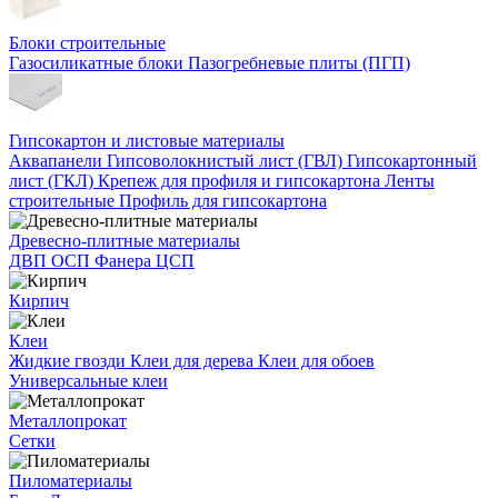
Блоки строительные
Газосиликатные блоки
Пазогребневые плиты (ПГП)
Гипсокартон и листовые материалы
Аквапанели
Гипсоволокнистый лист (ГВЛ)
Гипсокартонный
лист (ГКЛ)
Крепеж для профиля и гипсокартона
Ленты
строительные
Профиль для гипсокартона
Древесно-плитные материалы
ДВП
ОСП
Фанера
ЦСП
Кирпич
Клеи
Жидкие гвозди
Клеи для дерева
Клеи для обоев
Универсальные клеи
Металлопрокат
Сетки
Пиломатериалы