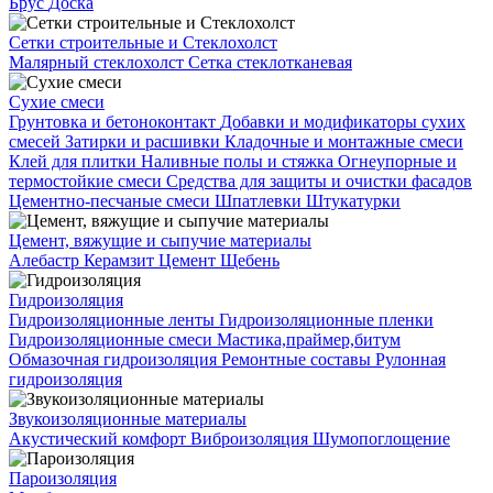
Брус
Доска
Сетки строительные и Стеклохолст
Малярный стеклохолст
Сетка стеклотканевая
Сухие смеси
Грунтовка и бетоноконтакт
Добавки и модификаторы сухих
смесей
Затирки и расшивки
Кладочные и монтажные смеси
Клей для плитки
Наливные полы и стяжка
Огнеупорные и
термостойкие смеси
Средства для защиты и очистки фасадов
Цементно-песчаные смеси
Шпатлевки
Штукатурки
Цемент, вяжущие и сыпучие материалы
Алебастр
Керамзит
Цемент
Щебень
Гидроизоляция
Гидроизоляционные ленты
Гидроизоляционные пленки
Гидроизоляционные смеси
Мастика,праймер,битум
Обмазочная гидроизоляция
Ремонтные составы
Рулонная
гидроизоляция
Звукоизоляционные материалы
Акустический комфорт
Виброизоляция
Шумопоглощение
Пароизоляция