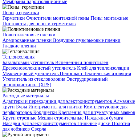
Мембраны пароизоляционные
Пены, герметики
Герметики
Очистители монтажной пены
Пены монтажные
Пистолеты для пены и герметиков
Полиэтиленовые пленки
Армированные пленки
Воздушно-пузырьковые пленки
Гладкие пленки
Теплоизоляция
Базальтовый утеплитель
Вспененный полиэтилен
Древесноволокнистый утеплитель
Клей для теплоизоляции
Межвенцовый утеплитель
Пенопласт
Техническая изоляция
Утеплитель из стекловолокна
Экструдированный
пенополистирол (XPS)
Расходные материалы
Адаптеры и переходники для электроинструментов
Алмазные
круги
Буры
Инструменты для плитки
Комплектующие для
перфораторов
Кордщетки
Крепления для штукатурных маяков
Круги отрезные
Мешки строительные
Наждачная бумага
Насадки для электроинструментов
Пильные диски
Полотна
для лобзиков
Сверла