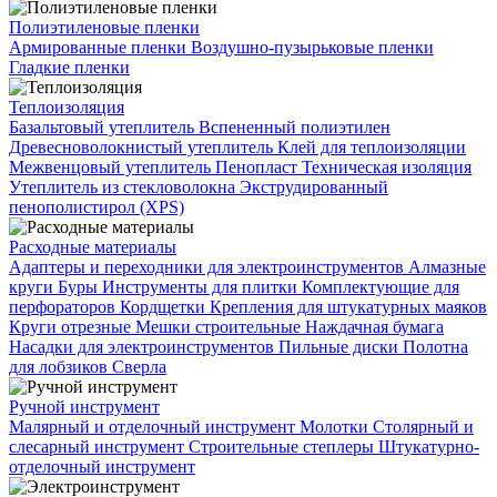
Полиэтиленовые пленки
Армированные пленки
Воздушно-пузырьковые пленки
Гладкие пленки
Теплоизоляция
Базальтовый утеплитель
Вспененный полиэтилен
Древесноволокнистый утеплитель
Клей для теплоизоляции
Межвенцовый утеплитель
Пенопласт
Техническая изоляция
Утеплитель из стекловолокна
Экструдированный
пенополистирол (XPS)
Расходные материалы
Адаптеры и переходники для электроинструментов
Алмазные
круги
Буры
Инструменты для плитки
Комплектующие для
перфораторов
Кордщетки
Крепления для штукатурных маяков
Круги отрезные
Мешки строительные
Наждачная бумага
Насадки для электроинструментов
Пильные диски
Полотна
для лобзиков
Сверла
Ручной инструмент
Малярный и отделочный инструмент
Молотки
Столярный и
слесарный инструмент
Строительные степлеры
Штукатурно-
отделочный инструмент