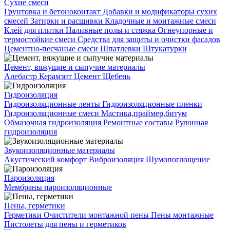
Сухие смеси
Грунтовка и бетоноконтакт
Добавки и модификаторы сухих
смесей
Затирки и расшивки
Кладочные и монтажные смеси
Клей для плитки
Наливные полы и стяжка
Огнеупорные и
термостойкие смеси
Средства для защиты и очистки фасадов
Цементно-песчаные смеси
Шпатлевки
Штукатурки
Цемент, вяжущие и сыпучие материалы
Алебастр
Керамзит
Цемент
Щебень
Гидроизоляция
Гидроизоляционные ленты
Гидроизоляционные пленки
Гидроизоляционные смеси
Мастика,праймер,битум
Обмазочная гидроизоляция
Ремонтные составы
Рулонная
гидроизоляция
Звукоизоляционные материалы
Акустический комфорт
Виброизоляция
Шумопоглощение
Пароизоляция
Мембраны пароизоляционные
Пены, герметики
Герметики
Очистители монтажной пены
Пены монтажные
Пистолеты для пены и герметиков