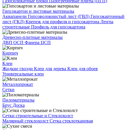
Газосиликатные блоки
Пазогребневые плиты (ПГП)
Гипсокартон и листовые материалы
Аквапанели
Гипсоволокнистый лист (ГВЛ)
Гипсокартонный
лист (ГКЛ)
Крепеж для профиля и гипсокартона
Ленты
строительные
Профиль для гипсокартона
Древесно-плитные материалы
ДВП
ОСП
Фанера
ЦСП
Кирпич
Клеи
Жидкие гвозди
Клеи для дерева
Клеи для обоев
Универсальные клеи
Металлопрокат
Сетки
Пиломатериалы
Брус
Доска
Сетки строительные и Стеклохолст
Малярный стеклохолст
Сетка стеклотканевая