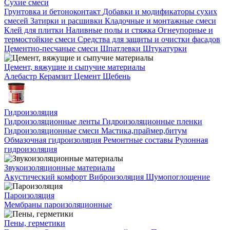
Сухие смеси
Грунтовка и бетоноконтакт
Добавки и модификаторы сухих
смесей
Затирки и расшивки
Кладочные и монтажные смеси
Клей для плитки
Наливные полы и стяжка
Огнеупорные и
термостойкие смеси
Средства для защиты и очистки фасадов
Цементно-песчаные смеси
Шпатлевки
Штукатурки
Цемент, вяжущие и сыпучие материалы
Алебастр
Керамзит
Цемент
Щебень
Гидроизоляция
Гидроизоляционные ленты
Гидроизоляционные пленки
Гидроизоляционные смеси
Мастика,праймер,битум
Обмазочная гидроизоляция
Ремонтные составы
Рулонная
гидроизоляция
Звукоизоляционные материалы
Акустический комфорт
Виброизоляция
Шумопоглощение
Пароизоляция
Мембраны пароизоляционные
Пены, герметики