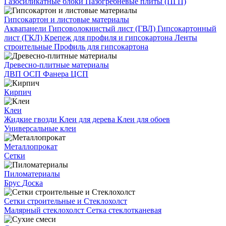
Газосиликатные блоки
Пазогребневые плиты (ПГП)
Гипсокартон и листовые материалы
Аквапанели
Гипсоволокнистый лист (ГВЛ)
Гипсокартонный
лист (ГКЛ)
Крепеж для профиля и гипсокартона
Ленты
строительные
Профиль для гипсокартона
Древесно-плитные материалы
ДВП
ОСП
Фанера
ЦСП
Кирпич
Клеи
Жидкие гвозди
Клеи для дерева
Клеи для обоев
Универсальные клеи
Металлопрокат
Сетки
Пиломатериалы
Брус
Доска
Сетки строительные и Стеклохолст
Малярный стеклохолст
Сетка стеклотканевая