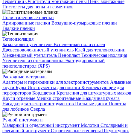
Герметики
Очистители монтажной пены
Пены монтажные
Пистолеты для пены и герметиков
Полиэтиленовые пленки
Армированные пленки
Воздушно-пузырьковые пленки
Гладкие пленки
Теплоизоляция
Базальтовый утеплитель
Вспененный полиэтилен
Древесноволокнистый утеплитель
Клей для теплоизоляции
Межвенцовый утеплитель
Пенопласт
Техническая изоляция
Утеплитель из стекловолокна
Экструдированный
пенополистирол (XPS)
Расходные материалы
Адаптеры и переходники для электроинструментов
Алмазные
круги
Буры
Инструменты для плитки
Комплектующие для
перфораторов
Кордщетки
Крепления для штукатурных маяков
Круги отрезные
Мешки строительные
Наждачная бумага
Насадки для электроинструментов
Пильные диски
Полотна
для лобзиков
Сверла
Ручной инструмент
Малярный и отделочный инструмент
Молотки
Столярный и
слесарный инструмент
Строительные степлеры
Штукатурно-