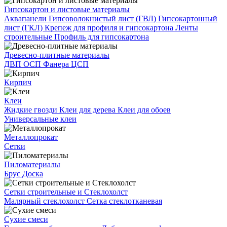
Гипсокартон и листовые материалы
Аквапанели
Гипсоволокнистый лист (ГВЛ)
Гипсокартонный
лист (ГКЛ)
Крепеж для профиля и гипсокартона
Ленты
строительные
Профиль для гипсокартона
Древесно-плитные материалы
ДВП
ОСП
Фанера
ЦСП
Кирпич
Клеи
Жидкие гвозди
Клеи для дерева
Клеи для обоев
Универсальные клеи
Металлопрокат
Сетки
Пиломатериалы
Брус
Доска
Сетки строительные и Стеклохолст
Малярный стеклохолст
Сетка стеклотканевая
Сухие смеси