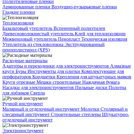
Полиэтиленовые пленки
Армированные пленки
Воздушно-пузырьковые пленки
Гладкие пленки
Теплоизоляция
Базальтовый утеплитель
Вспененный полиэтилен
Древесноволокнистый утеплитель
Клей для теплоизоляции
Межвенцовый утеплитель
Пенопласт
Техническая изоляция
Утеплитель из стекловолокна
Экструдированный
пенополистирол (XPS)
Расходные материалы
Адаптеры и переходники для электроинструментов
Алмазные
круги
Буры
Инструменты для плитки
Комплектующие для
перфораторов
Кордщетки
Крепления для штукатурных маяков
Круги отрезные
Мешки строительные
Наждачная бумага
Насадки для электроинструментов
Пильные диски
Полотна
для лобзиков
Сверла
Ручной инструмент
Малярный и отделочный инструмент
Молотки
Столярный и
слесарный инструмент
Строительные степлеры
Штукатурно-
отделочный инструмент
Электроинструмент