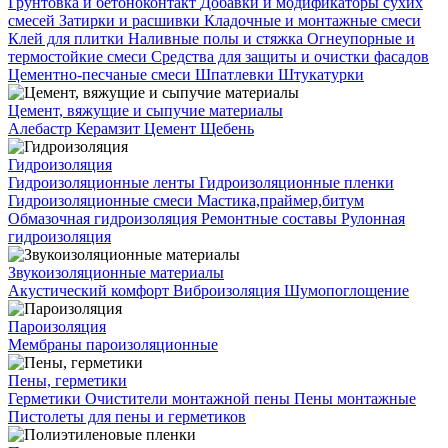
Грунтовка и бетоноконтакт
Добавки и модификаторы сухих
смесей
Затирки и расшивки
Кладочные и монтажные смеси
Клей для плитки
Наливные полы и стяжка
Огнеупорные и
термостойкие смеси
Средства для защиты и очистки фасадов
Цементно-песчаные смеси
Шпатлевки
Штукатурки
Цемент, вяжущие и сыпучие материалы
Алебастр
Керамзит
Цемент
Щебень
Гидроизоляция
Гидроизоляционные ленты
Гидроизоляционные пленки
Гидроизоляционные смеси
Мастика,праймер,битум
Обмазочная гидроизоляция
Ремонтные составы
Рулонная
гидроизоляция
Звукоизоляционные материалы
Акустический комфорт
Виброизоляция
Шумопоглощение
Пароизоляция
Мембраны пароизоляционные
Пены, герметики
Герметики
Очистители монтажной пены
Пены монтажные
Пистолеты для пены и герметиков