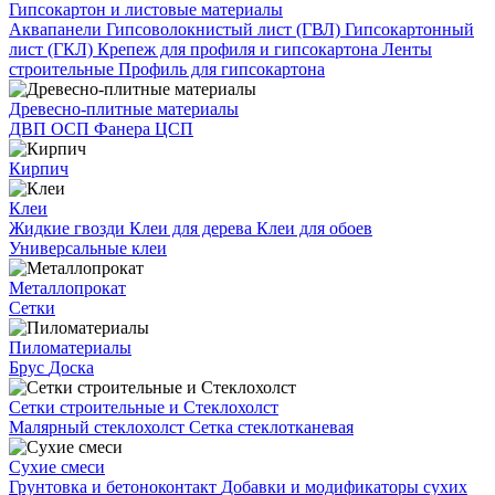
Гипсокартон и листовые материалы
Аквапанели
Гипсоволокнистый лист (ГВЛ)
Гипсокартонный
лист (ГКЛ)
Крепеж для профиля и гипсокартона
Ленты
строительные
Профиль для гипсокартона
Древесно-плитные материалы
ДВП
ОСП
Фанера
ЦСП
Кирпич
Клеи
Жидкие гвозди
Клеи для дерева
Клеи для обоев
Универсальные клеи
Металлопрокат
Сетки
Пиломатериалы
Брус
Доска
Сетки строительные и Стеклохолст
Малярный стеклохолст
Сетка стеклотканевая
Сухие смеси
Грунтовка и бетоноконтакт
Добавки и модификаторы сухих