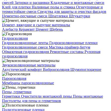
смесей
Затирки и расшивки
Кладочные и монтажные смеси
Клей для плитки
Наливные полы и стяжка
Огнеупорные и
термостойкие смеси
Средства для защиты и очистки фасадов
Цементно-песчаные смеси
Шпатлевки
Штукатурки
Цемент, вяжущие и сыпучие материалы
Алебастр
Керамзит
Цемент
Щебень
Гидроизоляция
Гидроизоляционные ленты
Гидроизоляционные пленки
Гидроизоляционные смеси
Мастика,праймер,битум
Обмазочная гидроизоляция
Ремонтные составы
Рулонная
гидроизоляция
Звукоизоляционные материалы
Акустический комфорт
Виброизоляция
Шумопоглощение
Пароизоляция
Мембраны пароизоляционные
Пены, герметики
Герметики
Очистители монтажной пены
Пены монтажные
Пистолеты для пены и герметиков
Полиэтиленовые пленки