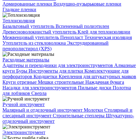
Армированные пленки
Воздушно-пузырьковые пленки
Гладкие пленки
Теплоизоляция
Базальтовый утеплитель
Вспененный полиэтилен
Древесноволокнистый утеплитель
Клей для теплоизоляции
Межвенцовый утеплитель
Пенопласт
Техническая изоляция
Утеплитель из стекловолокна
Экструдированный
пенополистирол (XPS)
Расходные материалы
Адаптеры и переходники для электроинструментов
Алмазные
круги
Буры
Инструменты для плитки
Комплектующие для
перфораторов
Кордщетки
Крепления для штукатурных маяков
Круги отрезные
Мешки строительные
Наждачная бумага
Насадки для электроинструментов
Пильные диски
Полотна
для лобзиков
Сверла
Ручной инструмент
Малярный и отделочный инструмент
Молотки
Столярный и
слесарный инструмент
Строительные степлеры
Штукатурно-
отделочный инструмент
Электроинструмент