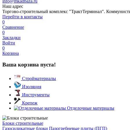
info@mkadbaza.ru
Наш адрес
Торгово-строительный комплекс "ТрактТерминал". Коммунистиче
Перейти в контакты
0
Сравнение
0
Закладки
Войти
0
Корзина
Ваша корзина пуста!
Стройматериалы
Изоляция
Инструменты
Крепеж
Отделочные материалы
Блоки строительные
Газосиликатные блоки
Пазогребневые плиты (ПГП)