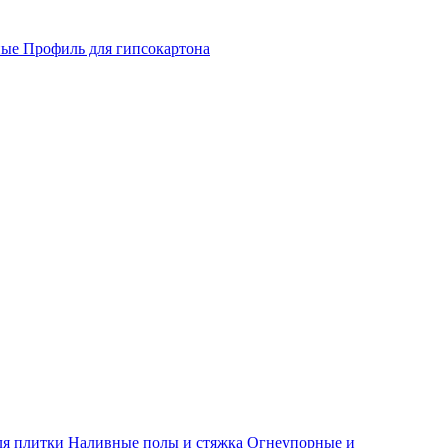
ные
Профиль для гипсокартона
ля плитки
Наливные полы и стяжка
Огнеупорные и