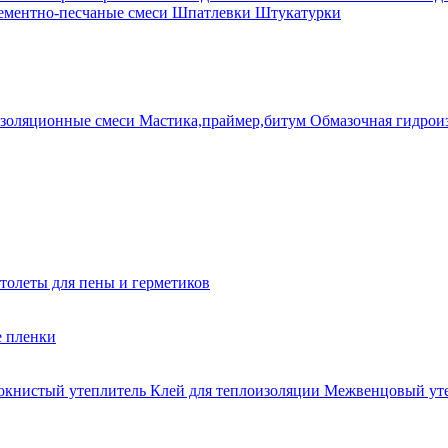
ементно-песчаные смеси
Шпатлевки
Штукатурки
золяционные смеси
Мастика,праймер,битум
Обмазочная гидрои
толеты для пены и герметиков
е пленки
окнистый утеплитель
Клей для теплоизоляции
Межвенцовый ут