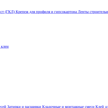
ист (ГКЛ)
Крепеж для профиля и гипсокартона
Ленты строитель
 клеи
есей
Затирки и расшивки
Кладочные и монтажные смеси
Клей д