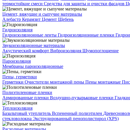
термостойкие смеси
Средства для защиты и очистки фасадов
Ц
Цемент, вяжущие и сыпучие материалы
Алебастр
Керамзит
Цемент
Щебень
Гидроизоляция
Гидроизоляционные ленты
Гидроизоляционные пленки
Гидрои
Звукоизоляционные материалы
Акустический комфорт
Виброизоляция
Шумопоглощение
Пароизоляция
Мембраны пароизоляционные
Пены, герметики
Герметики
Очистители монтажной пены
Пены монтажные
Пис
Полиэтиленовые пленки
Армированные пленки
Воздушно-пузырьковые пленки
Гладки
Теплоизоляция
Базальтовый утеплитель
Вспененный полиэтилен
Древесновол
стекловолокна
Экструдированный пенополистирол (XPS)
Расходные материалы