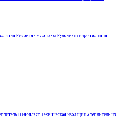
золяция
Ремонтные составы
Рулонная гидроизоляция
еплитель
Пенопласт
Техническая изоляция
Утеплитель из