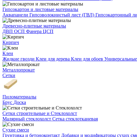
Гипсокартон и листовые материалы
Аквапанели
Гипсоволокнистый лист (ГВЛ)
Гипсокартонный л
Древесно-плитные материалы
ДВП
ОСП
Фанера
ЦСП
Кирпич
Клеи
Жидкие гвозди
Клеи для дерева
Клеи для обоев
Универсальные
Металлопрокат
Сетки
Пиломатериалы
Брус
Доска
Сетки строительные и Стеклохолст
Малярный стеклохолст
Сетка стеклотканевая
Сухие смеси
Грунтовка и бетоноконтакт
Добавки и модификаторы сухих см