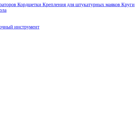
раторов
Кордщетки
Крепления для штукатурных маяков
Круги
рла
очный инструмент