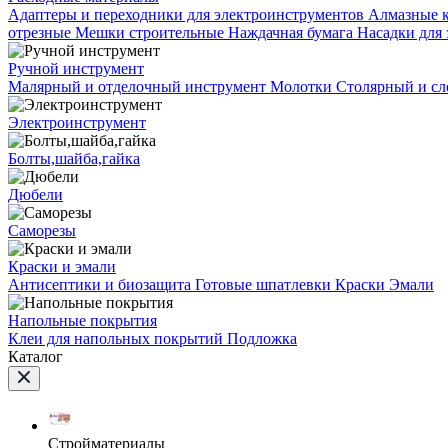
Адаптеры и переходники для электроинструментов
Алмазные 
отрезные
Мешки строительные
Наждачная бумага
Насадки для
Ручной инструмент
Малярный и отделочный инструмент
Молотки
Столярный и с
Электроинструмент
Болты,шайба,гайка
Дюбели
Саморезы
Краски и эмали
Антисептики и биозащита
Готовые шпатлевки
Краски
Эмали
Напольные покрытия
Клеи для напольных покрытий
Подложка
Каталог
Стройматериалы