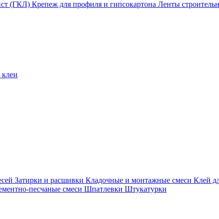
ист (ГКЛ)
Крепеж для профиля и гипсокартона
Ленты строитель
 клеи
есей
Затирки и расшивки
Кладочные и монтажные смеси
Клей д
ементно-песчаные смеси
Шпатлевки
Штукатурки