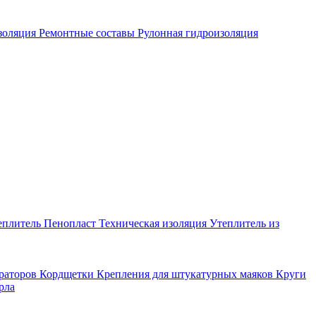
золяция
Ремонтные составы
Рулонная гидроизоляция
еплитель
Пенопласт
Техническая изоляция
Утеплитель из
раторов
Кордщетки
Крепления для штукатурных маяков
Круги
рла