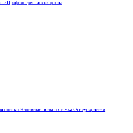
ные
Профиль для гипсокартона
ля плитки
Наливные полы и стяжка
Огнеупорные и