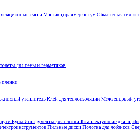
золяционные смеси
Мастика,праймер,битум
Обмазочная гидрои
толеты для пены и герметиков
е пленки
окнистый утеплитель
Клей для теплоизоляции
Межвенцовый ут
круги
Буры
Инструменты для плитки
Комплектующие для перфо
 электроинструментов
Пильные диски
Полотна для лобзиков
Све