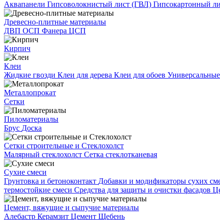
Аквапанели
Гипсоволокнистый лист (ГВЛ)
Гипсокартонный л
Древесно-плитные материалы
ДВП
ОСП
Фанера
ЦСП
Кирпич
Клеи
Жидкие гвозди
Клеи для дерева
Клеи для обоев
Универсальные
Металлопрокат
Сетки
Пиломатериалы
Брус
Доска
Сетки строительные и Стеклохолст
Малярный стеклохолст
Сетка стеклотканевая
Сухие смеси
Грунтовка и бетоноконтакт
Добавки и модификаторы сухих см
термостойкие смеси
Средства для защиты и очистки фасадов
Ц
Цемент, вяжущие и сыпучие материалы
Алебастр
Керамзит
Цемент
Щебень