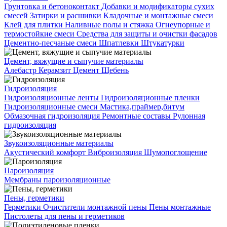
Грунтовка и бетоноконтакт
Добавки и модификаторы сухих
смесей
Затирки и расшивки
Кладочные и монтажные смеси
Клей для плитки
Наливные полы и стяжка
Огнеупорные и
термостойкие смеси
Средства для защиты и очистки фасадов
Цементно-песчаные смеси
Шпатлевки
Штукатурки
Цемент, вяжущие и сыпучие материалы
Алебастр
Керамзит
Цемент
Щебень
Гидроизоляция
Гидроизоляционные ленты
Гидроизоляционные пленки
Гидроизоляционные смеси
Мастика,праймер,битум
Обмазочная гидроизоляция
Ремонтные составы
Рулонная
гидроизоляция
Звукоизоляционные материалы
Акустический комфорт
Виброизоляция
Шумопоглощение
Пароизоляция
Мембраны пароизоляционные
Пены, герметики
Герметики
Очистители монтажной пены
Пены монтажные
Пистолеты для пены и герметиков