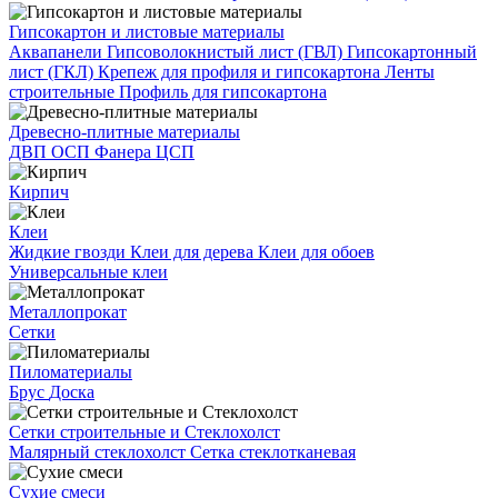
Гипсокартон и листовые материалы
Аквапанели
Гипсоволокнистый лист (ГВЛ)
Гипсокартонный
лист (ГКЛ)
Крепеж для профиля и гипсокартона
Ленты
строительные
Профиль для гипсокартона
Древесно-плитные материалы
ДВП
ОСП
Фанера
ЦСП
Кирпич
Клеи
Жидкие гвозди
Клеи для дерева
Клеи для обоев
Универсальные клеи
Металлопрокат
Сетки
Пиломатериалы
Брус
Доска
Сетки строительные и Стеклохолст
Малярный стеклохолст
Сетка стеклотканевая
Сухие смеси