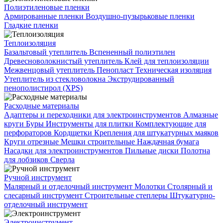
Полиэтиленовые пленки
Армированные пленки
Воздушно-пузырьковые пленки
Гладкие пленки
Теплоизоляция
Базальтовый утеплитель
Вспененный полиэтилен
Древесноволокнистый утеплитель
Клей для теплоизоляции
Межвенцовый утеплитель
Пенопласт
Техническая изоляция
Утеплитель из стекловолокна
Экструдированный
пенополистирол (XPS)
Расходные материалы
Адаптеры и переходники для электроинструментов
Алмазные
круги
Буры
Инструменты для плитки
Комплектующие для
перфораторов
Кордщетки
Крепления для штукатурных маяков
Круги отрезные
Мешки строительные
Наждачная бумага
Насадки для электроинструментов
Пильные диски
Полотна
для лобзиков
Сверла
Ручной инструмент
Малярный и отделочный инструмент
Молотки
Столярный и
слесарный инструмент
Строительные степлеры
Штукатурно-
отделочный инструмент
Электроинструмент