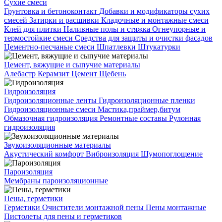
Сухие смеси
Грунтовка и бетоноконтакт
Добавки и модификаторы сухих
смесей
Затирки и расшивки
Кладочные и монтажные смеси
Клей для плитки
Наливные полы и стяжка
Огнеупорные и
термостойкие смеси
Средства для защиты и очистки фасадов
Цементно-песчаные смеси
Шпатлевки
Штукатурки
Цемент, вяжущие и сыпучие материалы
Алебастр
Керамзит
Цемент
Щебень
Гидроизоляция
Гидроизоляционные ленты
Гидроизоляционные пленки
Гидроизоляционные смеси
Мастика,праймер,битум
Обмазочная гидроизоляция
Ремонтные составы
Рулонная
гидроизоляция
Звукоизоляционные материалы
Акустический комфорт
Виброизоляция
Шумопоглощение
Пароизоляция
Мембраны пароизоляционные
Пены, герметики
Герметики
Очистители монтажной пены
Пены монтажные
Пистолеты для пены и герметиков