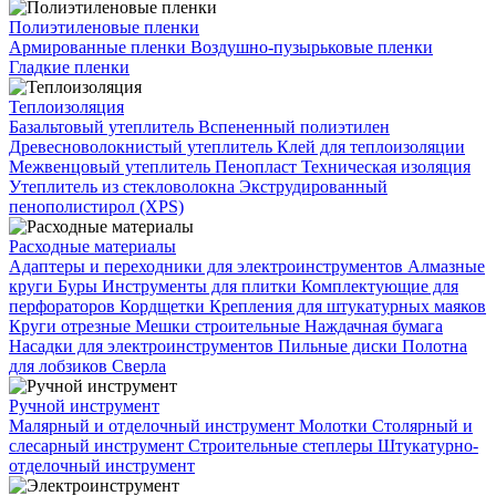
Полиэтиленовые пленки
Армированные пленки
Воздушно-пузырьковые пленки
Гладкие пленки
Теплоизоляция
Базальтовый утеплитель
Вспененный полиэтилен
Древесноволокнистый утеплитель
Клей для теплоизоляции
Межвенцовый утеплитель
Пенопласт
Техническая изоляция
Утеплитель из стекловолокна
Экструдированный
пенополистирол (XPS)
Расходные материалы
Адаптеры и переходники для электроинструментов
Алмазные
круги
Буры
Инструменты для плитки
Комплектующие для
перфораторов
Кордщетки
Крепления для штукатурных маяков
Круги отрезные
Мешки строительные
Наждачная бумага
Насадки для электроинструментов
Пильные диски
Полотна
для лобзиков
Сверла
Ручной инструмент
Малярный и отделочный инструмент
Молотки
Столярный и
слесарный инструмент
Строительные степлеры
Штукатурно-
отделочный инструмент