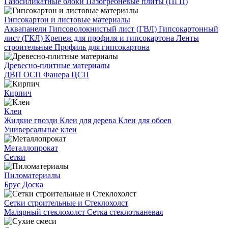
Газосиликатные блоки
Пазогребневые плиты (ПГП)
Гипсокартон и листовые материалы
Аквапанели
Гипсоволокнистый лист (ГВЛ)
Гипсокартонный
лист (ГКЛ)
Крепеж для профиля и гипсокартона
Ленты
строительные
Профиль для гипсокартона
Древесно-плитные материалы
ДВП
ОСП
Фанера
ЦСП
Кирпич
Клеи
Жидкие гвозди
Клеи для дерева
Клеи для обоев
Универсальные клеи
Металлопрокат
Сетки
Пиломатериалы
Брус
Доска
Сетки строительные и Стеклохолст
Малярный стеклохолст
Сетка стеклотканевая