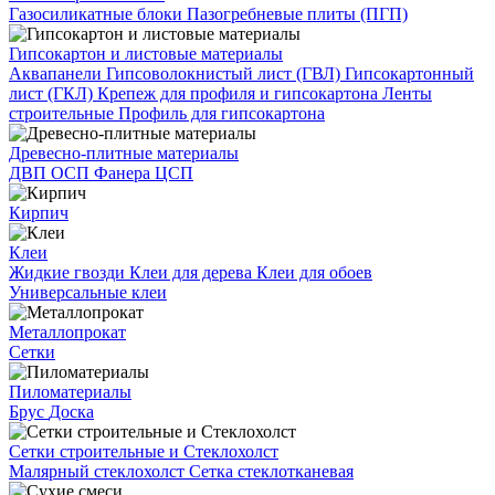
Газосиликатные блоки
Пазогребневые плиты (ПГП)
Гипсокартон и листовые материалы
Аквапанели
Гипсоволокнистый лист (ГВЛ)
Гипсокартонный
лист (ГКЛ)
Крепеж для профиля и гипсокартона
Ленты
строительные
Профиль для гипсокартона
Древесно-плитные материалы
ДВП
ОСП
Фанера
ЦСП
Кирпич
Клеи
Жидкие гвозди
Клеи для дерева
Клеи для обоев
Универсальные клеи
Металлопрокат
Сетки
Пиломатериалы
Брус
Доска
Сетки строительные и Стеклохолст
Малярный стеклохолст
Сетка стеклотканевая