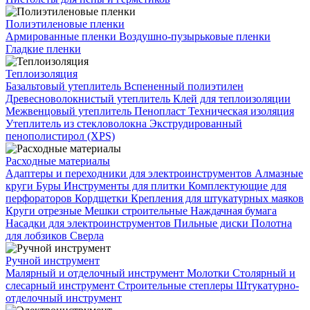
Полиэтиленовые пленки
Армированные пленки
Воздушно-пузырьковые пленки
Гладкие пленки
Теплоизоляция
Базальтовый утеплитель
Вспененный полиэтилен
Древесноволокнистый утеплитель
Клей для теплоизоляции
Межвенцовый утеплитель
Пенопласт
Техническая изоляция
Утеплитель из стекловолокна
Экструдированный
пенополистирол (XPS)
Расходные материалы
Адаптеры и переходники для электроинструментов
Алмазные
круги
Буры
Инструменты для плитки
Комплектующие для
перфораторов
Кордщетки
Крепления для штукатурных маяков
Круги отрезные
Мешки строительные
Наждачная бумага
Насадки для электроинструментов
Пильные диски
Полотна
для лобзиков
Сверла
Ручной инструмент
Малярный и отделочный инструмент
Молотки
Столярный и
слесарный инструмент
Строительные степлеры
Штукатурно-
отделочный инструмент