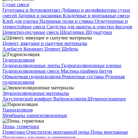
Сухие смеси
Грунтовка и бетоноконтакт
Добавки и модификаторы сухих
смесей
Затирки и расшивки
Кладочные и монтажные смеси
Клей для плитки
Наливные полы и стяжка
Огнеупорные и
термостойкие смеси
Средства для защиты и очистки фасадов
Цементно-песчаные смеси
Шпатлевки
Штукатурки
Цемент, вяжущие и сыпучие материалы
Алебастр
Керамзит
Цемент
Щебень
Гидроизоляция
Гидроизоляционные ленты
Гидроизоляционные пленки
Гидроизоляционные смеси
Мастика,праймер,битум
Обмазочная гидроизоляция
Ремонтные составы
Рулонная
гидроизоляция
Звукоизоляционные материалы
Акустический комфорт
Виброизоляция
Шумопоглощение
Пароизоляция
Мембраны пароизоляционные
Пены, герметики
Герметики
Очистители монтажной пены
Пены монтажные
Пистолеты для пены и герметиков