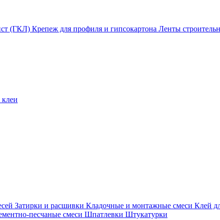
ист (ГКЛ)
Крепеж для профиля и гипсокартона
Ленты строитель
 клеи
есей
Затирки и расшивки
Кладочные и монтажные смеси
Клей д
ементно-песчаные смеси
Шпатлевки
Штукатурки