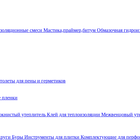
золяционные смеси
Мастика,праймер,битум
Обмазочная гидрои
толеты для пены и герметиков
е пленки
окнистый утеплитель
Клей для теплоизоляции
Межвенцовый ут
круги
Буры
Инструменты для плитки
Комплектующие для перфо