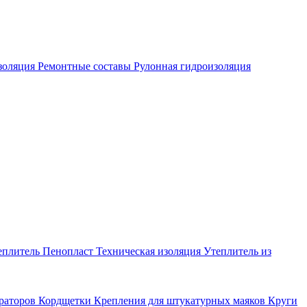
золяция
Ремонтные составы
Рулонная гидроизоляция
еплитель
Пенопласт
Техническая изоляция
Утеплитель из
раторов
Кордщетки
Крепления для штукатурных маяков
Круги