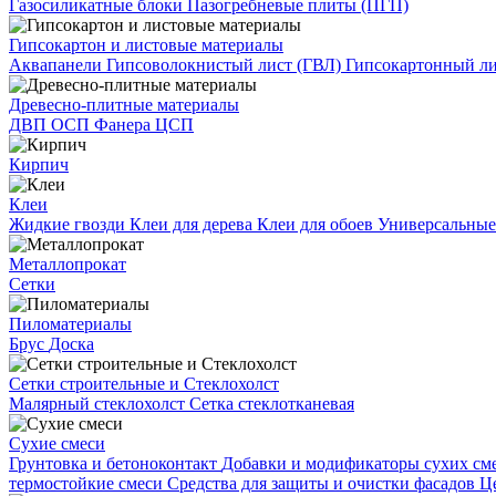
Газосиликатные блоки
Пазогребневые плиты (ПГП)
Гипсокартон и листовые материалы
Аквапанели
Гипсоволокнистый лист (ГВЛ)
Гипсокартонный л
Древесно-плитные материалы
ДВП
ОСП
Фанера
ЦСП
Кирпич
Клеи
Жидкие гвозди
Клеи для дерева
Клеи для обоев
Универсальные
Металлопрокат
Сетки
Пиломатериалы
Брус
Доска
Сетки строительные и Стеклохолст
Малярный стеклохолст
Сетка стеклотканевая
Сухие смеси
Грунтовка и бетоноконтакт
Добавки и модификаторы сухих см
термостойкие смеси
Средства для защиты и очистки фасадов
Ц