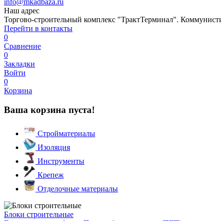
info@mkadbaza.ru
Наш адрес
Торгово-строительный комплекс "ТрактТерминал". Коммунистиче
Перейти в контакты
0
Сравнение
0
Закладки
Войти
0
Корзина
Ваша корзина пуста!
Стройматериалы
Изоляция
Инструменты
Крепеж
Отделочные материалы
Блоки строительные