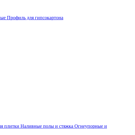
ные
Профиль для гипсокартона
ля плитки
Наливные полы и стяжка
Огнеупорные и