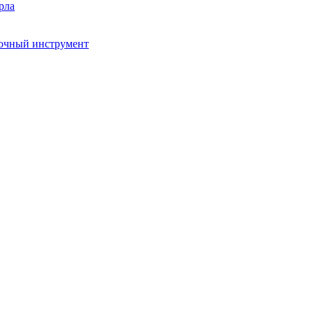
рла
очный инструмент