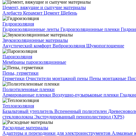
Цемент, вяжущие и сыпучие материалы
Алебастр
Керамзит
Цемент
Щебень
Гидроизоляция
Гидроизоляционные ленты
Гидроизоляционные пленки
Гидрои
Звукоизоляционные материалы
Акустический комфорт
Виброизоляция
Шумопоглощение
Пароизоляция
Мембраны пароизоляционные
Пены, герметики
Герметики
Очистители монтажной пены
Пены монтажные
Пис
Полиэтиленовые пленки
Армированные пленки
Воздушно-пузырьковые пленки
Гладки
Теплоизоляция
Базальтовый утеплитель
Вспененный полиэтилен
Древесновол
стекловолокна
Экструдированный пенополистирол (XPS)
Расходные материалы
Адаптеры и переходники для электроинструментов
Алмазные 