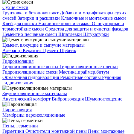
Сухие смеси
Грунтовка и бетоноконтакт
Добавки и модификаторы сухих
смесей
Затирки и расшивки
Кладочные и монтажные смеси
Клей для плитки
Наливные полы и стяжка
Огнеупорные и
термостойкие смеси
Средства для защиты и очистки фасадов
Цементно-песчаные смеси
Шпатлевки
Штукатурки
Цемент, вяжущие и сыпучие материалы
Алебастр
Керамзит
Цемент
Щебень
Гидроизоляция
Гидроизоляционные ленты
Гидроизоляционные пленки
Гидроизоляционные смеси
Мастика,праймер,битум
Обмазочная гидроизоляция
Ремонтные составы
Рулонная
гидроизоляция
Звукоизоляционные материалы
Акустический комфорт
Виброизоляция
Шумопоглощение
Пароизоляция
Мембраны пароизоляционные
Пены, герметики
Герметики
Очистители монтажной пены
Пены монтажные