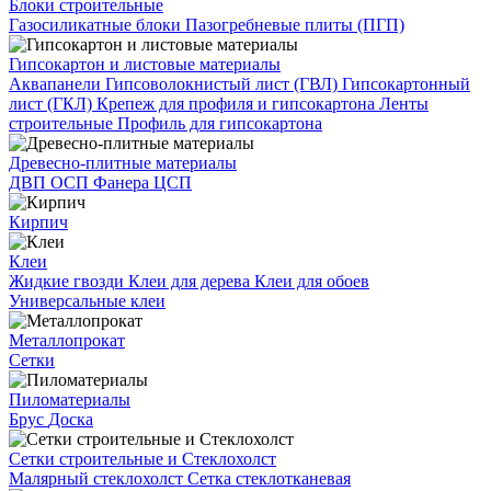
Блоки строительные
Газосиликатные блоки
Пазогребневые плиты (ПГП)
Гипсокартон и листовые материалы
Аквапанели
Гипсоволокнистый лист (ГВЛ)
Гипсокартонный
лист (ГКЛ)
Крепеж для профиля и гипсокартона
Ленты
строительные
Профиль для гипсокартона
Древесно-плитные материалы
ДВП
ОСП
Фанера
ЦСП
Кирпич
Клеи
Жидкие гвозди
Клеи для дерева
Клеи для обоев
Универсальные клеи
Металлопрокат
Сетки
Пиломатериалы
Брус
Доска
Сетки строительные и Стеклохолст
Малярный стеклохолст
Сетка стеклотканевая