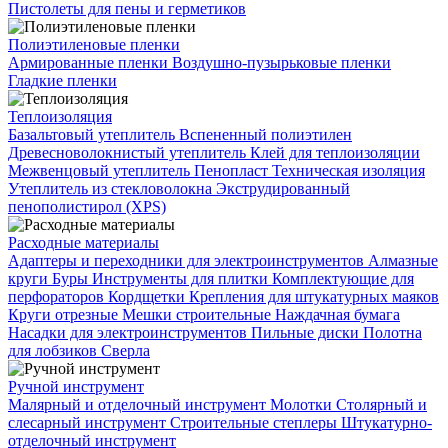
Пистолеты для пены и герметиков
Полиэтиленовые пленки
Армированные пленки
Воздушно-пузырьковые пленки
Гладкие пленки
Теплоизоляция
Базальтовый утеплитель
Вспененный полиэтилен
Древесноволокнистый утеплитель
Клей для теплоизоляции
Межвенцовый утеплитель
Пенопласт
Техническая изоляция
Утеплитель из стекловолокна
Экструдированный
пенополистирол (XPS)
Расходные материалы
Адаптеры и переходники для электроинструментов
Алмазные
круги
Буры
Инструменты для плитки
Комплектующие для
перфораторов
Кордщетки
Крепления для штукатурных маяков
Круги отрезные
Мешки строительные
Наждачная бумага
Насадки для электроинструментов
Пильные диски
Полотна
для лобзиков
Сверла
Ручной инструмент
Малярный и отделочный инструмент
Молотки
Столярный и
слесарный инструмент
Строительные степлеры
Штукатурно-
отделочный инструмент