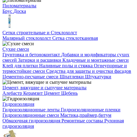
Пиломатериалы
Брус
Доска
Сетки строительные и Стеклохолст
Малярный стеклохолст
Сетка стеклотканевая
Сухие смеси
Грунтовка и бетоноконтакт
Добавки и модификаторы сухих
смесей
Затирки и расшивки
Кладочные и монтажные смеси
Клей для плитки
Наливные полы и стяжка
Огнеупорные и
термостойкие смеси
Средства для защиты и очистки фасадов
Цементно-песчаные смеси
Шпатлевки
Штукатурки
Цемент, вяжущие и сыпучие материалы
Алебастр
Керамзит
Цемент
Щебень
Гидроизоляция
Гидроизоляционные ленты
Гидроизоляционные пленки
Гидроизоляционные смеси
Мастика,праймер,битум
Обмазочная гидроизоляция
Ремонтные составы
Рулонная
гидроизоляция