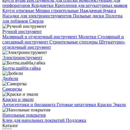
круги
Буры
Инструменты для плитки
Комплектующие для
перфораторов
Кордщетки
Крепления для штукатурных маяков
Круги отрезные
Мешки строительные
Наждачная бумага
Насадки для электроинструментов
Пильные диски
Полотна
для лобзиков
Сверла
Ручной инструмент
Малярный и отделочный инструмент
Молотки
Столярный и
слесарный инструмент
Строительные степлеры
Штукатурно-
отделочный инструмент
Электроинструмент
Болты,шайба,гайка
Дюбели
Саморезы
Краски и эмали
Антисептики и биозащита
Готовые шпатлевки
Краски
Эмали
Напольные покрытия
Клеи для напольных покрытий
Подложка
Каталог