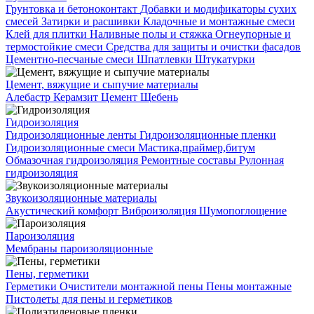
Грунтовка и бетоноконтакт
Добавки и модификаторы сухих
смесей
Затирки и расшивки
Кладочные и монтажные смеси
Клей для плитки
Наливные полы и стяжка
Огнеупорные и
термостойкие смеси
Средства для защиты и очистки фасадов
Цементно-песчаные смеси
Шпатлевки
Штукатурки
Цемент, вяжущие и сыпучие материалы
Алебастр
Керамзит
Цемент
Щебень
Гидроизоляция
Гидроизоляционные ленты
Гидроизоляционные пленки
Гидроизоляционные смеси
Мастика,праймер,битум
Обмазочная гидроизоляция
Ремонтные составы
Рулонная
гидроизоляция
Звукоизоляционные материалы
Акустический комфорт
Виброизоляция
Шумопоглощение
Пароизоляция
Мембраны пароизоляционные
Пены, герметики
Герметики
Очистители монтажной пены
Пены монтажные
Пистолеты для пены и герметиков