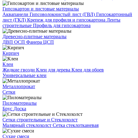
Гипсокартон и листовые материалы
Аквапанели
Гипсоволокнистый лист (ГВЛ)
Гипсокартонный
лист (ГКЛ)
Крепеж для профиля и гипсокартона
Ленты
строительные
Профиль для гипсокартона
Древесно-плитные материалы
ДВП
ОСП
Фанера
ЦСП
Кирпич
Клеи
Жидкие гвозди
Клеи для дерева
Клеи для обоев
Универсальные клеи
Металлопрокат
Сетки
Пиломатериалы
Брус
Доска
Сетки строительные и Стеклохолст
Малярный стеклохолст
Сетка стеклотканевая
Сухие смеси