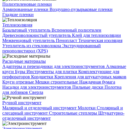
Полиэтиленовые пленки
Армированные пленки
Воздушно-пузырьковые пленки
Гладкие пленки
Теплоизоляция
Базальтовый утеплитель
Вспененный полиэтилен
Древесноволокнистый утеплитель
Клей для теплоизоляции
Межвенцовый утеплитель
Пенопласт
Техническая изоляция
Утеплитель из стекловолокна
Экструдированный
пенополистирол (XPS)
Расходные материалы
Адаптеры и переходники для электроинструментов
Алмазные
круги
Буры
Инструменты для плитки
Комплектующие для
перфораторов
Кордщетки
Крепления для штукатурных маяков
Круги отрезные
Мешки строительные
Наждачная бумага
Насадки для электроинструментов
Пильные диски
Полотна
для лобзиков
Сверла
Ручной инструмент
Малярный и отделочный инструмент
Молотки
Столярный и
слесарный инструмент
Строительные степлеры
Штукатурно-
отделочный инструмент
Электроинструмент