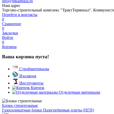
info@mkadbaza.ru
Наш адрес
Торгово-строительный комплекс "ТрактТерминал". Коммунистиче
Перейти в контакты
0
Сравнение
0
Закладки
Войти
0
Корзина
Ваша корзина пуста!
Стройматериалы
Изоляция
Инструменты
Крепеж
Отделочные материалы
Блоки строительные
Газосиликатные блоки
Пазогребневые плиты (ПГП)