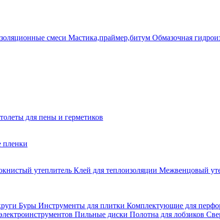
золяционные смеси
Мастика,праймер,битум
Обмазочная гидрои
толеты для пены и герметиков
е пленки
окнистый утеплитель
Клей для теплоизоляции
Межвенцовый ут
круги
Буры
Инструменты для плитки
Комплектующие для перфо
 электроинструментов
Пильные диски
Полотна для лобзиков
Све