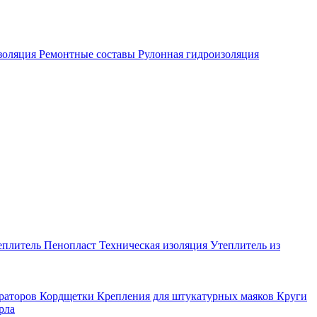
золяция
Ремонтные составы
Рулонная гидроизоляция
еплитель
Пенопласт
Техническая изоляция
Утеплитель из
раторов
Кордщетки
Крепления для штукатурных маяков
Круги
рла