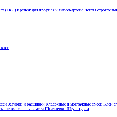
ист (ГКЛ)
Крепеж для профиля и гипсокартона
Ленты строитель
 клеи
есей
Затирки и расшивки
Кладочные и монтажные смеси
Клей д
ементно-песчаные смеси
Шпатлевки
Штукатурки