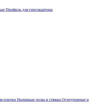
ные
Профиль для гипсокартона
ля плитки
Наливные полы и стяжка
Огнеупорные и