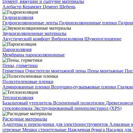
Цемент, вяжущие и сыпучие материалы
Алебастр
Керамзит
Цемент
Щебень
Гидроизоляция
Гидроизоляционные ленты
Гидроизоляционные пленки
Гидрои
Звукоизоляционные материалы
Акустический комфорт
Виброизоляция
Шумопоглощение
Пароизоляция
Мембраны пароизоляционные
Пены, герметики
Герметики
Очистители монтажной пены
Пены монтажные
Пис
Полиэтиленовые пленки
Армированные пленки
Воздушно-пузырьковые пленки
Гладки
Теплоизоляция
Базальтовый утеплитель
Вспененный полиэтилен
Древесновол
стекловолокна
Экструдированный пенополистирол (XPS)
Расходные материалы
Адаптеры и переходники для электроинструментов
Алмазные 
отрезные
Мешки строительные
Наждачная бумага
Насадки для