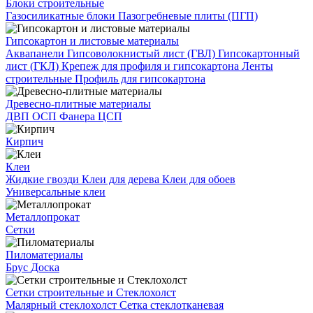
Блоки строительные
Газосиликатные блоки
Пазогребневые плиты (ПГП)
Гипсокартон и листовые материалы
Аквапанели
Гипсоволокнистый лист (ГВЛ)
Гипсокартонный
лист (ГКЛ)
Крепеж для профиля и гипсокартона
Ленты
строительные
Профиль для гипсокартона
Древесно-плитные материалы
ДВП
ОСП
Фанера
ЦСП
Кирпич
Клеи
Жидкие гвозди
Клеи для дерева
Клеи для обоев
Универсальные клеи
Металлопрокат
Сетки
Пиломатериалы
Брус
Доска
Сетки строительные и Стеклохолст
Малярный стеклохолст
Сетка стеклотканевая