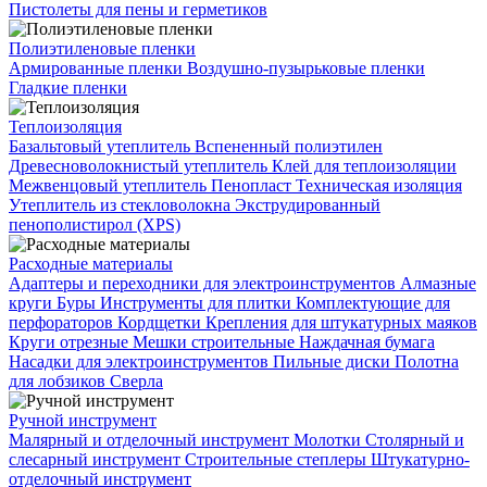
Пистолеты для пены и герметиков
Полиэтиленовые пленки
Армированные пленки
Воздушно-пузырьковые пленки
Гладкие пленки
Теплоизоляция
Базальтовый утеплитель
Вспененный полиэтилен
Древесноволокнистый утеплитель
Клей для теплоизоляции
Межвенцовый утеплитель
Пенопласт
Техническая изоляция
Утеплитель из стекловолокна
Экструдированный
пенополистирол (XPS)
Расходные материалы
Адаптеры и переходники для электроинструментов
Алмазные
круги
Буры
Инструменты для плитки
Комплектующие для
перфораторов
Кордщетки
Крепления для штукатурных маяков
Круги отрезные
Мешки строительные
Наждачная бумага
Насадки для электроинструментов
Пильные диски
Полотна
для лобзиков
Сверла
Ручной инструмент
Малярный и отделочный инструмент
Молотки
Столярный и
слесарный инструмент
Строительные степлеры
Штукатурно-
отделочный инструмент