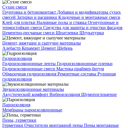
Сухие смеси
Грунтовка и бетоноконтакт
Добавки и модификаторы сухих
смесей
Затирки и расшивки
Кладочные и монтажные смеси
Клей для плитки
Наливные полы и стяжка
Огнеупорные и
термостойкие смеси
Средства для защиты и очистки фасадов
Цементно-песчаные смеси
Шпатлевки
Штукатурки
Цемент, вяжущие и сыпучие материалы
Алебастр
Керамзит
Цемент
Щебень
Гидроизоляция
Гидроизоляционные ленты
Гидроизоляционные пленки
Гидроизоляционные смеси
Мастика,праймер,битум
Обмазочная гидроизоляция
Ремонтные составы
Рулонная
гидроизоляция
Звукоизоляционные материалы
Акустический комфорт
Виброизоляция
Шумопоглощение
Пароизоляция
Мембраны пароизоляционные
Пены, герметики
Герметики
Очистители монтажной пены
Пены монтажные