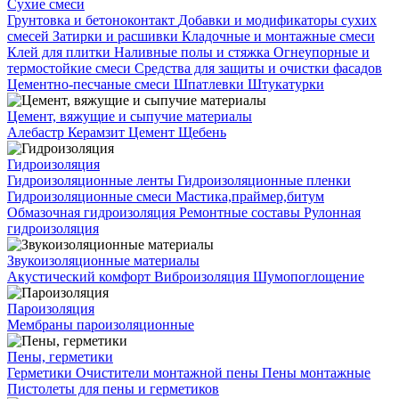
Сухие смеси
Грунтовка и бетоноконтакт
Добавки и модификаторы сухих
смесей
Затирки и расшивки
Кладочные и монтажные смеси
Клей для плитки
Наливные полы и стяжка
Огнеупорные и
термостойкие смеси
Средства для защиты и очистки фасадов
Цементно-песчаные смеси
Шпатлевки
Штукатурки
Цемент, вяжущие и сыпучие материалы
Алебастр
Керамзит
Цемент
Щебень
Гидроизоляция
Гидроизоляционные ленты
Гидроизоляционные пленки
Гидроизоляционные смеси
Мастика,праймер,битум
Обмазочная гидроизоляция
Ремонтные составы
Рулонная
гидроизоляция
Звукоизоляционные материалы
Акустический комфорт
Виброизоляция
Шумопоглощение
Пароизоляция
Мембраны пароизоляционные
Пены, герметики
Герметики
Очистители монтажной пены
Пены монтажные
Пистолеты для пены и герметиков