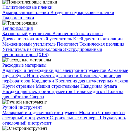
Полиэтиленовые пленки
Армированные пленки
Воздушно-пузырьковые пленки
Гладкие пленки
Теплоизоляция
Базальтовый утеплитель
Вспененный полиэтилен
Древесноволокнистый утеплитель
Клей для теплоизоляции
Межвенцовый утеплитель
Пенопласт
Техническая изоляция
Утеплитель из стекловолокна
Экструдированный
пенополистирол (XPS)
Расходные материалы
Адаптеры и переходники для электроинструментов
Алмазные
круги
Буры
Инструменты для плитки
Комплектующие для
перфораторов
Кордщетки
Крепления для штукатурных маяков
Круги отрезные
Мешки строительные
Наждачная бумага
Насадки для электроинструментов
Пильные диски
Полотна
для лобзиков
Сверла
Ручной инструмент
Малярный и отделочный инструмент
Молотки
Столярный и
слесарный инструмент
Строительные степлеры
Штукатурно-
отделочный инструмент