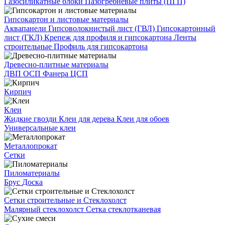
Газосиликатные блоки
Пазогребневые плиты (ПГП)
Гипсокартон и листовые материалы
Аквапанели
Гипсоволокнистый лист (ГВЛ)
Гипсокартонный
лист (ГКЛ)
Крепеж для профиля и гипсокартона
Ленты
строительные
Профиль для гипсокартона
Древесно-плитные материалы
ДВП
ОСП
Фанера
ЦСП
Кирпич
Клеи
Жидкие гвозди
Клеи для дерева
Клеи для обоев
Универсальные клеи
Металлопрокат
Сетки
Пиломатериалы
Брус
Доска
Сетки строительные и Стеклохолст
Малярный стеклохолст
Сетка стеклотканевая